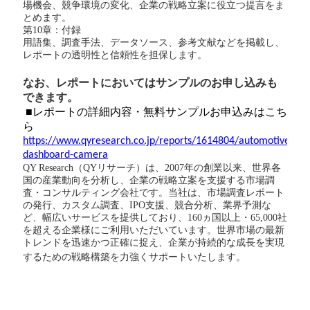
場機会、競争環境の変化、企業の戦略立案に役立つ提言をま
とめます。
第
10章：付録
用語集、調査手法、データソース、参考文献などを掲載し、
レポートの透明性と信頼性を担保します。
なお、レポートにおいてはサンプル
の
お申し込みも
できます。
■レポートの詳細内容・無料サンプルお申込みはこち
ら
https://www.qyresearch.co.jp/reports/1614804/automotive-
dashboard-camera
QY Research（QYリサーチ）は、2007年の創業以来、世界各
国の産業動向を分析し、企業の戦略立案を支援する市場調
査・コンサルティング会社です。当社は、市場調査レポート
の発行、カスタム調査、IPO支援、競合分析、業界予測な
ど、幅広いサービスを提供しており、160ヵ国以上・65,000社
を超える企業様にご利用いただいています。世界市場の最新
トレンドを迅速かつ正確に捉え、企業が持続的な成長を実現
するための戦略構築を力強くサポートいたします。