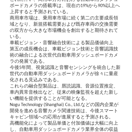
ボードカメラの搭載率は、現在の
から
以上へ
19%
90%
上昇すると予測されている。
商用車市場は、乗用車市場に続く第二の主要成長領
域となり、新規搭載需要および既存車両の交換需要
の双方から大きな市場機会を創出すると期待されて
いる。
車載ビジョン・音響融合技術による製品価値向上
第五の成長機会は、車載ビジョン技術と音響認識技
術の融合による次世代自動車用ダッシュボードカメ
ラの発展である。
今後
年間、視覚認識と音響センシングを統合した新
5
世代の自動車用ダッシュボードカメラが徐々に量産
化される見込みである。
これらの融合型製品は、唇読認識、音源位置推定、
車内異常音検出など、従来の映像監視を超えた新し
い機能を提供することが可能となる。
などの国内企業が
Nogu Technology (Shanghai) Co., Ltd.
開発を進める音響カメラ関連技術は、今後スマート
キャビン領域への応用が進展すると予測される。
高機能化によって製品単価と付加価値は大幅に向上
し、自動車用ダッシュボードカメラ業界全体の収益