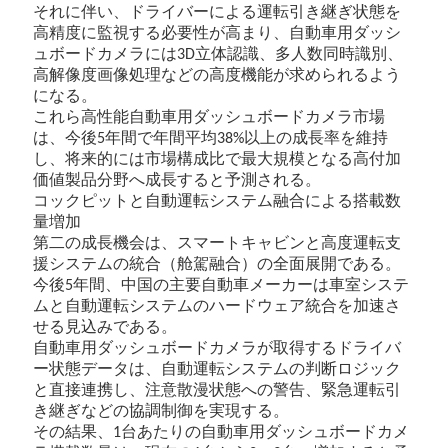
それに伴い、ドライバーによる運転引き継ぎ状態を
高精度に監視する必要性が高まり、自動車用ダッシ
ュボードカメラには
立体認識、多人数同時識別、
3D
高解像度画像処理などの高度機能が求められるよう
になる。
これら高性能自動車用ダッシュボードカメラ市場
は、今後
年間で年間平均
以上の成長率を維持
5
38%
し、将来的には市場構成比で最大規模となる高付加
価値製品分野へ成長すると予測される。
コックピットと自動運転システム融合による搭載数
量増加
第二の成長機会は、スマートキャビンと高度運転支
援システムの統合（舱駕融合）の全面展開である。
今後
年間、中国の主要自動車メーカーは車室システ
5
ムと自動運転システムのハードウェア統合を加速さ
せる見込みである。
自動車用ダッシュボードカメラが取得するドライバ
ー状態データは、自動運転システムの判断ロジック
と直接連携し、注意散漫状態への警告、緊急運転引
き継ぎなどの協調制御を実現する。
その結果、
台あたりの自動車用ダッシュボードカメ
1