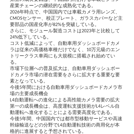
産業チェーンの継続的な成熟化である。
年時点で、中国国内では車載カメラ用レンズ、
2026
センサー、校正プレート、ガラスカバーなど主
CMOS
要部品の国産化率が
を突破している。
82%
さらに、モジュール製造コストは
年と比較して
2023
低下している。
24%
コスト低減によって、自動車用ダッシュボードカメ
ラは従来の高価格車種だけでなく、
万元級のエン
10
トリークラス車両にも大規模に搭載され始めてい
る。
市場下位層への普及拡大は、自動車用ダッシュボー
ドカメラ市場の潜在需要をさらに拡大する重要な要
素となっている。
今後
年間における自動車用ダッシュボードカメラ市
5
場の主要成長機会
自動運転への進化による高性能カメラ需要の拡大
L4
第一の成長機会は、高度運転支援技術が
レベル自
L4
動運転へ進化することによる需要高度化である。
今後
年間、中国国内では都市型移動サービスや高速
5
幹線輸送などの分野で
自動運転技術の商用化が本
L4
格的に進展すると予想されている。