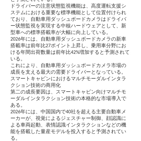
ドライバーの注意状態監視機能は、高度運転支援シ
ステムにおける重要な標準機能として位置付けられ
ており、自動車用ダッシュボードカメラはドライバ
ー状態監視を実現する中核ハードウェアとして、新
型車への標準搭載率が大幅に向上している。
年には、自動車用ダッシュボードカメラの新車
2026
搭載率は前年比
ポイント上昇し、乗用車分野にお
27
ける年間出荷数量は前年比
増加すると予測されて
42%
いる。
これにより、自動車用ダッシュボードカメラ市場の
成長を支える最大の需要ドライバーとなっている。
スマートキャビンにおけるマルチモーダルインタラ
クション技術の商用化
第二の成長要因は、スマートキャビン向けマルチモ
ーダルインタラクション技術の本格的な市場導入で
ある。
年には、中国国内で
社を超える主要自動車メ
2026
40
ーカーが、視覚によるジェスチャー制御、顔認識に
よる車両起動、表情認識インタラクションなどの機
能を搭載した量産モデルを投入すると予測されてい
る。