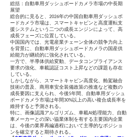
総括：自動車用ダッシュボードカメラ市場の中長期
展望
総合的に見ると、
年の中国自動車用ダッシュボ
2026
ードカメラ市場は、スマートキャビンと高度運転支
援システムという二つの成長エンジンによって、高
成長フェーズに位置している。
中国国内では、光電産業チェーン全体の競争力向上
を背景に、自動車用ダッシュボードカメラの国産供
給能力が継続的に強化されている。
一方で、半導体
供給変動、データコ
ンプライアンス
要求の強化、車載認証コスト上昇などの課題も存在
している。
しかしながら、スマートキャビン高度化、舱駕融合
技術の普及、商用車安全装備政策の推進など複数の
成長要因に支えられ、今後
年間、自動車用ダッシュ
5
ボードカメラ市場は年間
以上の高い複合成長率を
30%
維持すると予測される。
特に、画像認識アルゴリズム、車載
処理能力、自動
AI
車メーカーとの深い協業体制を有する主要国内企業
は、今後の業界再編過程において主導的なポジショ
ンを確立すると期待される。