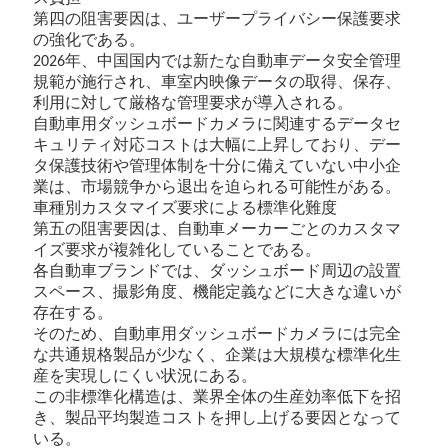
第四の阻害要因は、ユーザープライバシー保護要求
の強化である。
年、中国国内では新たな自動車データ安全管理
2026
規範が施行され、車室内映像データの取得、保存、
利用に対して厳格な管理要求が導入される。
自動車用ダッシュボードカメラに関連するデータセ
キュリティ対応コストは大幅に上昇しており、デー
タ保護技術や管理体制を十分に備えていない中小企
業は、市場競争から退出を迫られる可能性がある。
車種別カスタマイズ要求による標準化難度
第五の阻害要因は、自動車メーカーごとのカスタマ
イズ要求が複雑化していることである。
各自動車ブランドでは、ダッシュボード周辺の設置
スペース、撮影角度、機能定義などに大きな違いが
存在する。
そのため、自動車用ダッシュボードカメラには完全
な共通規格製品が少なく、企業は大規模な標準化生
産を実現しにくい状況にある。
この非標準化構造は、業界全体の生産効率低下を招
き、製品平均製造コストを押し上げる要因となって
いる。