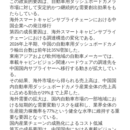
この政策的要因は、自動車用ダッシュボードカメラ
市場に対して安定的かつ継続的な需要創出効果をも
たらしている。
海外スマートキャビンサプライチェーンにおける中
国企業への発注移行
第四の成長要因は、海外スマートキャビンサプライ
チェーンにおける調達構造の変化である。
年上半期、中国の自動車用ダッシュボードカメ
2026
ラ輸出台数は前年比
増加した。
35%
東南アジアおよび欧州地域の自動車メーカーでは、
車載キャビンビジョン関連ハードウェアの調達先を
中国国内サプライヤーへ移行する動きが拡大してい
る。
その結果、海外市場から得られる売上高は、中国国
内自動車用ダッシュボードカメラ産業全体の売上高
に占める割合が
まで上昇した。
29%
海外需要の拡大は、国内自動車市場の一部地域にお
ける短期的な需要変動リスクを緩和し、業界全体の
生産能力稼働率を
という健全な水準に維持する重
77%
要な要因となっている。
国内産業チェーンの成熟化によるコスト低減
第五の成長要因は、中国国内における車載ビジョン