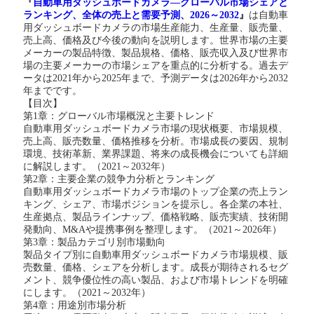
『
自動車用ダッシュボードカメラ
―グローバル市場シェアと
ランキング、全体の売上と需要予測、2026～2032
』
は
自動車
用ダッシュボードカメラ
の市場生産能力、生産量、販売量、
売上高、価格及び今後の動向を説明します。世界市場の主要
メーカーの製品特徴、製品規格、価格、販売収入及び世界市
場の主要メーカーの市場シェアを重点的に分析する。過去デ
ータは
2021
年から
2025年まで、予測データは2026年から20
3
2
年までです。
【目次】
第
1章：グローバル市場概況と主要トレンド
自動車用ダッシュボードカメラ
市場の現状概要、市場規模、
売上高、販売数量、価格推移を分析。市場成長の要因、規制
環境、技術革新、業界課題、将来の成長機会についても詳細
に解説します。（
2021～2032年）
第
2章：主要企業の競争力分析とランキング
自動車用ダッシュボードカメラ
市場のトップ企業の売上ラン
キング、シェア、市場ポジションを提示し。各企業の本社、
生産拠点、製品ラインナップ、価格戦略、販売実績、技術開
発動向、
M&Aや提携事例を整理します。（2021～2026年）
第
3章：製品カテゴリ別市場動向
製品タイプ別に
自動車用ダッシュボードカメラ
市場規模、販
売数量、価格、シェアを分析します。成長が期待されるセグ
メント、競争優位性の高い製品、および市場トレンドを明確
にします。（
2021～2032年）
第
4章：用途別市場分析