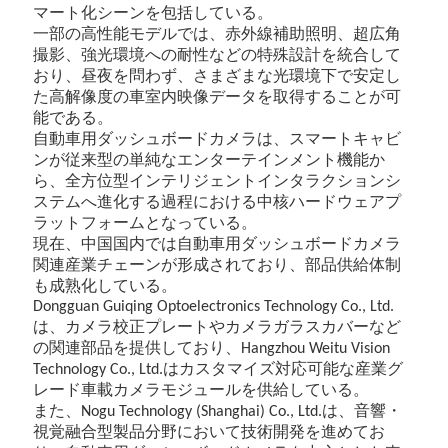
マート化シーンを包括している。
一部の高性能モデルでは、赤外線補助照明、超広角
撮影、強光環境への耐性などの特殊設計を統合して
おり、昼夜を問わず、さまざまな光環境下で安定し
た高解像度の車室内映像データを取得することが可
能である。
自動車用ダッシュボードカメラは、スマートキャビ
ンが従来型の単純なエンターテインメント機能か
ら、全方位型インテリジェントインタラクションシ
ステムへ進化する過程における中核ハードウェアプ
ラットフォームとなっている。
現在、中国国内では自動車用ダッシュボードカメラ
関連産業チェーンが形成されており、部品供給体制
も成熟化している。
Dongguan Guiqing Optoelectronics Technology Co., Ltd.
は、カメラ校正プレートやカメラガラスカバーなど
の関連部品を提供しており、
Hangzhou Weitu Vision
はカスタマイズ対応可能な産業グ
Technology Co., Ltd.
レード車載カメラモジュールを供給している。
また、
は、音響・
Nogu Technology (Shanghai) Co., Ltd.
視覚融合型製品分野において技術開発を進めてお