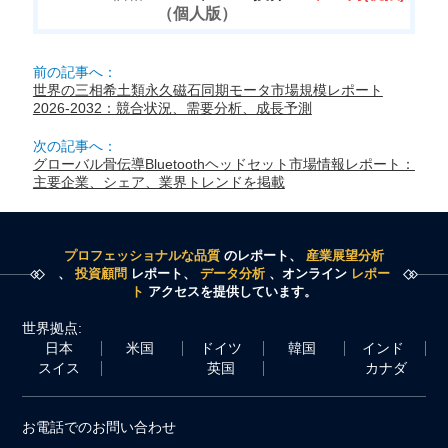
（個人版）
前の記事へ：
世界の三相希土類永久磁石同期モータ市場規模レポート
2026-2032：競合状況、需要分析、成長予測
次の記事へ：
グローバル骨伝導Bluetoothヘッドセット市場情報レポート：
主要企業、シェア、業界トレンドを掲載
プロフェッショナルな品質
のレポート、
産業展望分析
、
投資顧問
レポート、
データ分析
、オンライン
レポー
ト
アクセスを提供しています。
世界拠点:
日本
米国
ドイツ
韓国
インド
スイス
英国
カナダ
お電話でのお問い合わせ