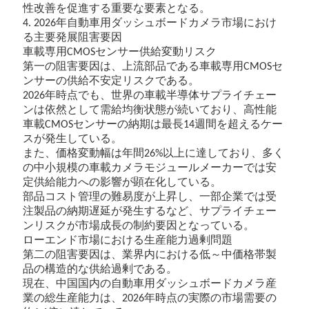
性改善を促進する重要な要素となる。
年自動車用ダッシュボードカメラ市場におけ
4. 2026
る主要発展阻害要因
車載専用
センサー供給変動リスク
CMOS
第一の阻害要因は、上流部品である車載専用
セ
CMOS
ンサーの供給不安定リスクである。
年時点でも、世界の車載半導体サプライチェー
2026
ンは依然として需給均衡状態が続いており、高性能
車載
センサーの納期は最長
週間を超えるケー
CMOS
14
スが発生している。
また、価格変動幅は年間
以上に達しており、多く
26%
の中小規模の車載カメラモジュールメーカーでは安
定供給能力への影響が顕在化している。
部品コスト管理の難易度が上昇し、一部企業では受
注製品の納期遅延が発生するなど、サプライチェー
ンリスクが市場成長の制約要因となっている。
ローエンド市場における生産能力過剰問題
第二の阻害要因は、業界内における低～中価格帯製
品の構造的な供給過剰である。
現在、中国国内の自動車用ダッシュボードカメラ産
業の総生産能力は、
年時点の実際の市場需要の
2026