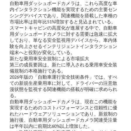
自動車用ダッシュボードカメラは、これら高度な車
内インタラクション機能を実現するための主要セン
シングデバイスであり、関連機能を搭載した車種の
市場比率は前年比
増加すると見込まれている。
51%
スマートキャビンの高度化が進展する中で、自動車
用ダッシュボードカメラに対する需要は急速に拡大
しており、単なる安全監視用デバイスから、車内体
験を向上させるインテリジェントインタラクション
端末へと役割が変化している。
新たな乗用車安全規制による市場拡大
第三の成長要因は、新たに導入される乗用車安全装
備規制の本格施行である。
年版の「自動車運行安全技術条件」では、すべ
2026
ての新規生産乗用車に対して、ドライバーの注意散
漫状態を監視する関連機能の搭載が明確に求められ
る。
自動車用ダッシュボードカメラは、現在この機能を
実現するためのコストパフォーマンスと信頼性に優
れたハードウェアソリューションであり、新規制の
施行後、自動車用ダッシュボードカメラ関連受注量
は半年以内に前期比
以上増加した。
60%