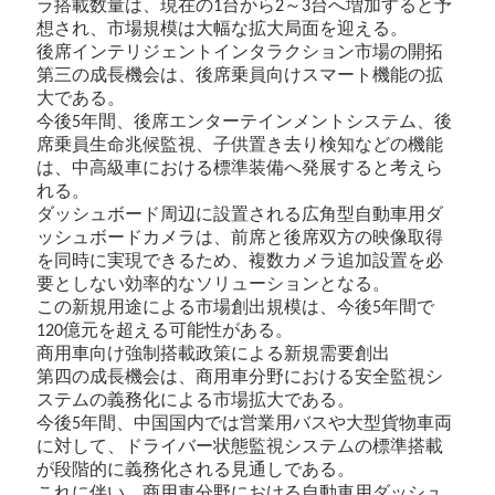
ラ搭載数量は、現在の
台から
～
台へ増加すると予
1
2
3
想され、市場規模は大幅な拡大局面を迎える。
後席インテリジェントインタラクション市場の開拓
第三の成長機会は、後席乗員向けスマート機能の拡
大である。
今後
年間、後席エンターテインメントシステム、後
5
席乗員生命兆候監視、子供置き去り検知などの機能
は、中高級車における標準装備へ発展すると考えら
れる。
ダッシュボード周辺に設置される広角型自動車用ダ
ッシュボードカメラは、前席と後席双方の映像取得
を同時に実現できるため、複数カメラ追加設置を必
要としない効率的なソリューションとなる。
この新規用途による市場創出規模は、今後
年間で
5
億元を超える可能性がある。
120
商用車向け強制搭載政策による新規需要創出
第四の成長機会は、商用車分野における安全監視シ
ステムの義務化による市場拡大である。
今後
年間、中国国内では営業用バスや大型貨物車両
5
に対して、ドライバー状態監視システムの標準搭載
が段階的に義務化される見通しである。
これに伴い、商用車分野における自動車用ダッシュ