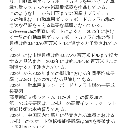
り、自動車用ダッシュボードカメラを中心とした車
載知覚システムの技術基盤構築を推進している。
このような川上から川下までの国産サプライチェー
ンの強化は、自動車用ダッシュボードカメラ市場の
急速な発展を支える重要な基盤となっている。
の調査レポートによると、
年におけ
QYResearch
2025
る世界の自動車用ダッシュボードカメラ市場の売上
規模は約
百万米ドル
に達すると予測されてい
3,813.90
る。
年には市場規模は約
百万米ドル
まで拡大
2026
4,027.40
すると見込まれ、
年には約
百万米ドル
に
2032
5,784.46
到達すると予測されている。
年から
年までの期間における年間平均成長
2026
2032
率（
）は
となる見通しである。
CAGR
6.22%
年自動車用ダッシュボードカメラ市場の主要成
2026
長要因
高度運転支援システム（
以上）の普及加速
L2+
第一の成長要因は、
以上の高度インテリジェント
L2+
運転技術の本格普及である。
年、中国国内で新たに発売される車種における
2026
以上のスマート運転機能搭載率は
を突破する
L2+
68%
と予測されている。