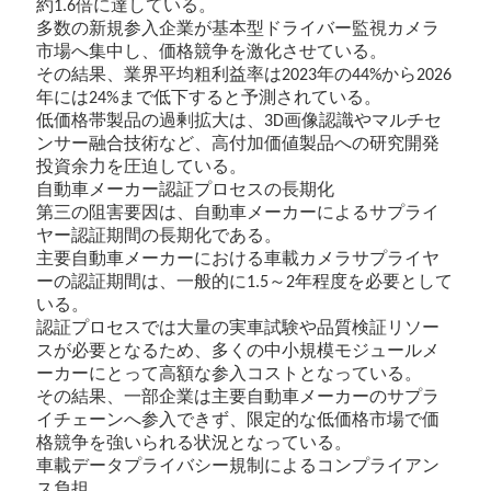
約
倍に達している。
1.6
多数の新規参入企業が基本型ドライバー監視カメラ
市場へ集中し、価格競争を激化させている。
その結果、業界平均粗利益率は
年の
から
2023
44%
2026
年には
まで低下すると予測されている。
24%
低価格帯製品の過剰拡大は、
画像認識やマルチセ
3D
ンサー融合技術など、高付加価値製品への研究開発
投資余力を圧迫している。
自動車メーカー認証プロセスの長期化
第三の阻害要因は、自動車メーカーによるサプライ
ヤー認証期間の長期化である。
主要自動車メーカーにおける車載カメラサプライヤ
ーの認証期間は、一般的に
～
年程度を必要として
1.5
2
いる。
認証プロセスでは大量の実車試験や品質検証リソー
スが必要となるため、多くの中小規模モジュールメ
ーカーにとって高額な参入コストとなっている。
その結果、一部企業は主要自動車メーカーのサプラ
イチェーンへ参入できず、限定的な低価格市場で価
格競争を強いられる状況となっている。
車載データプライバシー規制によるコンプライアン
ス負担