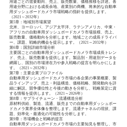
用途ごとの需要動向、売上、販売数量、価格推移を詳述。各
用途分野における成長余地、産業別の商機、将来的な
自動車
用ダッシュボードカメラ
市場戦略の指針を提供します。
（
2021～2032年）
第
5章：地域別市場展望
北米、ヨーロッパ、アジア太平洋、ラテンアメリカ、中東・
アフリカの
自動車用ダッシュボードカメラ
市場規模、売上、
販売数量、価格動向を分析します。地域ごとの成長ドライバ
ー、課題、戦略的機会を提示します。（
2021～2032年）
第
6章：国別詳細市場分析
主要国ごとの
自動車用ダッシュボードカメラ
市場成長トレン
ド、売上、販売数量を提供します。製品別・用途別データを
網羅し、国別の市場潜在力や参入戦略の提言を明らかにしま
す。（
2021～2032年）
第
7章：主要企業プロファイル
自動車用ダッシュボードカメラ
市場の各企業の事業概要、製
品ラインアップ、売上・利益構造、価格戦略、開発動向を詳
細に解説。競争優位性と今後の動きを分析し、戦略策定に資
する情報を提供します。（
2021～2026年）
第
8章：サプライチェーン・流通構造分析
原材料供給、製造、流通、販売までの
自動車用ダッシュボー
ドカメラ
業界全体像を整理します。流通チャネルの現状、課
題、効率化・最適化の可能性を分析します。
第
9章：市場機会と戦略的提言
自動車用ダッシュボードカメラ
市場の主要知見を整理し、市