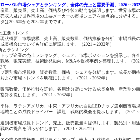
ローバル市場シェアとランキング、全体の売上と需要予測、2026～203
生産量、販売量、売上高、価格及び今後の動向を説明します。世界市場
販売収入及び世界市場の主要メーカーの市場シェアを重点的に分析する
タは2026年から20
3
2年までです。
と主要トレンド
の現状概要、市場規模、売上高、販売数量、価格推移を分析。市場成長
の成長機会についても詳細に解説します。（
2021～2032年）
析とランキング
のトップ企業の売上ランキング、シェア、市場ポジションを提示し。各
格戦略、販売実績、技術開発動向、
M&Aや提携事例を整理します。（2021
動向
ップ選別機
市場規模、販売数量、価格、シェアを分析します。成長が期
、および市場トレンドを明確にします。（
2021～2032年）
、販売数量、価格推移を詳述。各用途分野における成長余地、産業別の
の指針を提供します。（
2021～2032年）
太平洋、ラテンアメリカ、中東・アフリカの
自動
LED
チップ選別機
市場
。地域ごとの成長ドライバー、課題、戦略的機会を提示します。（
2021
プ選別機
市場成長トレンド、売上、販売数量を提供します。製品別・用
入戦略の提言を明らかにします。（
2021～2032年）
ル
の各企業の事業概要、製品ラインアップ、売上・利益構造、価格戦略、