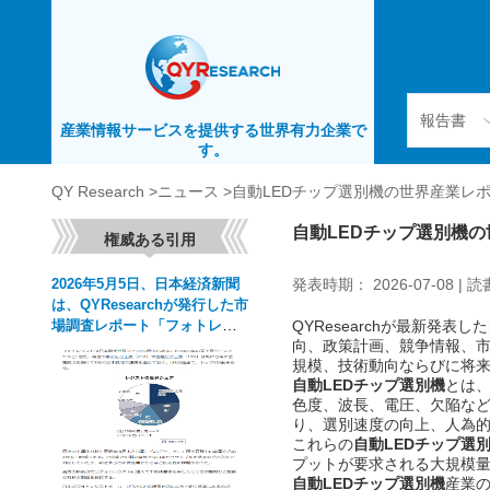
報告書
産業情報サービスを提供する世界有力企業で
す。
QY Research >
ニュース >
自動LEDチップ選別機の世界産業レポ
自動LEDチップ選別機の
権威ある引用
発表時期： 2026-07-08 | 
2026年5月5日、日本経済新聞
QYResearchが最新発表した
は、QYResearchが発行した市
向、政策計画、競争情報、
場調査レポート「フォトレジ
規模、技術動向ならびに将
スト―グローバル市場シェア
自動LEDチップ選別機
とは
色度、波長、電圧、欠陥な
とランキング、全体の売上と
り、選別速度の向上、人為
需要予測、2026～2032」を引
これらの
自動LEDチップ選
用しました。
プットが要求される大規模
自動LEDチップ選別機
産業