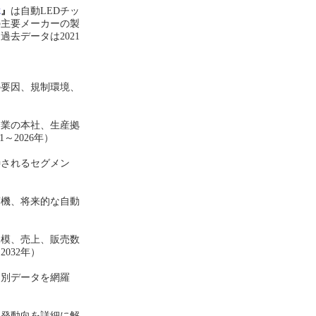
2
』
は
自動
LED
チッ
の主要メーカーの製
。過去データは
2021
の要因、規制環境、
企業の本社、生産拠
～2026年）
待されるセグメン
商機、将来的な
自動
規模、売上、販売数
～2032年）
途別データを網羅
開発動向を詳細に解