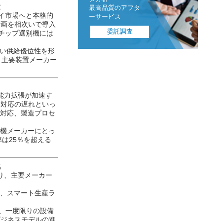
8〜10
語版は
営業日）
大
レイ市場へと本格的
計画を相次いで導入
Dチップ選別機には
高い供給優位性を形
、主要装置メーカー
最も専門的なデー
タ分析
最高品質のアフタ
ーサービス
能力拡張が加速す
ス対応の遅れといっ
委託調査
期対応、製造プロセ
別機メーカーにとっ
は25％を超える
化
り、主要メーカー
約、スマート生産ラ
とで、一度限りの設備
ビジネスモデルの進