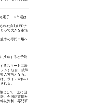
光電子LED市場は
された自動LEDチ
にとって大きな市場
利益率の専門市場へ
面的に推進すると予測
化するスマート工場
ステム）統合、故障
備導入方向となる。
ーは、ライン全体の
待される。
基盤として、主に国
総署、全国商業情報
・雑誌資料、専門研