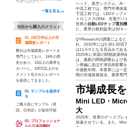
ヘッド、真空システム、AI
中流工程では、専門半導体
下流工程では、LEDチップ
トロニクスOEM、光電デバ
世界の
自動LEDチップ選別
一覧を見る
た。業界の粗利益率は30％
QYResearchの調査による
当社から購入のメリット
れ、2032年には5,351.
は11.5％となる見込みであ
2025年に米国の関税政策
01. 100万件以上の市
は、最新の関税調整および
場調査レポート
ン再編に及ぼす潜在的影響
今後数年間、本業界には一定
弊社は市場調査レポートを
間の市場発展状況、業界専
専門としており、19年の歴
史があり、10以上の業界を
市場成長
カバーし、100万以上のセ
グメント化されたレポート
Mini LED・
を提供してきました。
大
02. サンプルを提供す
2025年、世界のディスプレ
る
加速させている。また、Mic