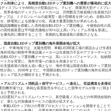
産サイクル到来により、高精度自動LEDチップ選別機への需要が爆発的に拡
Dは車載ディスプレイやAR向け小型製品から、テレビ、商業用大型ディスプ
る。世界各地のディスプレイメーカーは、月間数百万枚規模の生産能力
LEDチップは、ミクロンレベルの超薄型・超小型構造を持つため、自動LE
わせ、静電気による損傷ゼロ化、高速大量選別能力が求められる。
欠陥認識機能を搭載した高性能自動LEDチップ選別機は、今後独自性の
の高性能装置は平均販売価格が30％以上高いプレミアム市場を形成し
要を優先的に獲得することで、長期的な業績成長の原動力となる。
り、国産自動LEDチップ選別機の海外展開余地が拡大
ンド、中東地域では、太陽光照明、車載LED関連工場の新設および生産
、海外現地の精密半導体設備メーカーは生産能力不足やアフターサービ
自動LEDチップ選別機メーカーは、高いコストパフォーマンス、短納
ポート力を背景に、海外市場への進出を加速させている。
出支援政策の強化も追い風となり、海外市場は国産自動LEDチップ選
性が高い。2030年までに、中国製自動LEDチップ選別機の海外出荷比率
けるシェア拡大が継続すると予測される。
置＋アルゴリズム＋消耗品＋保守サービス」へ進化し、収益構造を多様
プ選別機市場では、単純な装置販売を中心とした競争モデルが徐々に弱ま
めると予想される。
LED選別アルゴリズムパッケージ、真空吸着ノズルなどの年間供給契
など、新たな付加価値サービスの提供が拡大する。
ro LED・車載LEDチップ向けの専用プロセスソリューションを開発するこ
ビス収益モデルへ転換し、企業全体の利益率向上につながる。こうした