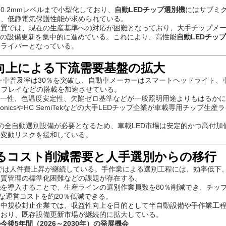
0.2mmレベルまで小型化しており、
自動LEDチップ選別機
にはサブミ
力、低静電気保護性能が求められている。
装置では、現在の生産基準への対応が困難となっており、大手チップメ
への設備更新を集中的に進めている。これにより、高性能
自動LEDチッ
ドライバーとなっている。
率向上による下流需要基盤の拡大
ギー車普及率は30％を突破し、自動車メーカーはスマートヘッドライト、
ディスプレイなどの搭載を加速させている。
均一性、色温度安定性、欠陥ゼロ基準などが一般照明用途よりもはるか
onics
や
HC SemiTek
などの大手LEDチップ企業が車載専用チップ生産
の全自動選別設備が必要となるため、車載LED市場は安定的かつ高付加
要変動リスクを緩和している。
るコスト削減需要と人手選別からの移行
業では人件費上昇が継続している。手作業による選別工程には、効率低下
品質管理の標準化困難などの課題が存在する。
機
を導入することで、生産ラインの選別作業員数を80％削減でき、チッ
的な運営コストを約20％低減できる。
や中規模封止企業では、収益性向上を目的として半自動設備や手作業工
ており、既存設備更新市場が継続的に拡大している。
今後5年間（2026～2030年）の発展機会