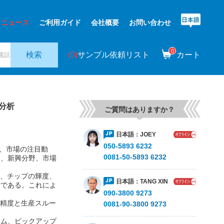
ニュース
ご利用ガイド
会社概要
お問い合わせ
0
(0)
サンプル依頼リスト
カート
検索
%分析
ご質問はありま
、市場の注目動
日本語：
JOEY
向、新興分野、市場
050-5893 6232
0081-50-5893 6
り、チップの輝度、
備である。これによ
。
日本語：
TANG
い精度と生産スルー
090-3800 9273
テム、ピックアップ