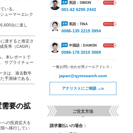
0081-90-3800 9
している。
ンシューマーエレク
英語：
SIMON
,600台に達し
001-62 6295 24
ドルに達すると推定さ
英語：
TINA
均成長率（CAGR）
0086-135 2215 
る。本レポートで
携、サプライチェー
中国語：
DAM
0086-176 2010 
データは、過去数年
れた予測値である。
一般お問い合わせ用メー
japan@qyresear
装置需要の拡
アナリストにご相
インへの投資拡大を
段階へ移行してい