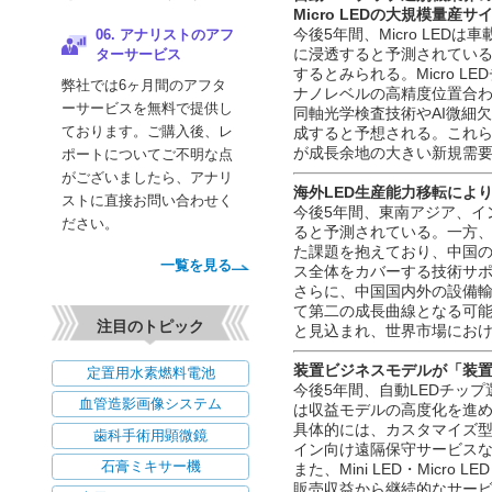
05. クレジットカード
Micro LEDの大規模量
およびリクエスト決
今後5年間、Micro LE
済方法
に浸透すると予測されてい
するとみられる。Micro 
オンラインクレジットカー
ナノレベルの高精度位置合
ドによるエクスプレス決済
同軸光学検査技術やAI微細
と請求書による後払い決済
成すると予想される。これら
が成長余地の大きい新規需
をご利用いただけます。
海外LED生産能力移転によ
06. アナリストのアフ
今後5年間、東南アジア、イ
ターサービス
ると予測されている。一方
た課題を抱えており、中国の
弊社では6ヶ月間のアフタ
ス全体をカバーする技術サ
ーサービスを無料で提供し
さらに、中国国内外の設備輸
ております。ご購入後、レ
て第二の成長曲線となる可能
と見込まれ、世界市場にお
ポートについてご不明な点
がございましたら、アナリ
装置ビジネスモデルが「装
ストに直接お問い合わせく
今後5年間、自動LEDチッ
は収益モデルの高度化を進
ださい。
具体的には、カスタマイズ型
イン向け遠隔保守サービス
一覧を見る
また、Mini LED・Mic
販売収益から継続的なサー