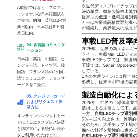
る。
ご購入前にサンプル（英
次世代ディスプレイチップは
語、日本語）が提供可能
決め精度、微細欠陥検出能
従来型の低速・低精度選別
カーはAI搭載高精度選別機
03. プロフェッショナ
が継続し、業界最大の成長
ルな日本語翻訳
AI翻訳ではなく、プロフェ
車載LED普及
ッショナルな日本語翻訳を
2025年、世界の新エネル
ご提供。納期：英語は2-4営
ライト、車載Mini LED
車載LEDチップでは、輝度
業日以内、日本語は8-10営
下流では、
Sanan Optoelectr
業日以内。
している。
1本の生産ラインには数十台
04. 多言語コミュニケ
形成し、従来照明市場の需
ーション
製造自動化によ
日本語、英語、中国語、ヒ
2025年、世界の半導体産
ンディー語、ドイツ語、韓
破損による歩留まり低下、
国語、フランス語の7ヶ国
一方、
自動LEDチップ選別
語でコミュニケーションサ
5％～12％向上させ、長期
そのため、大手チップ工場
ービスをご提供。
備への移行を積極的に進め
自動LEDチップ選別機業界の