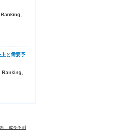
 Ranking,
売上と需要予
d Ranking,
分析、成長予測