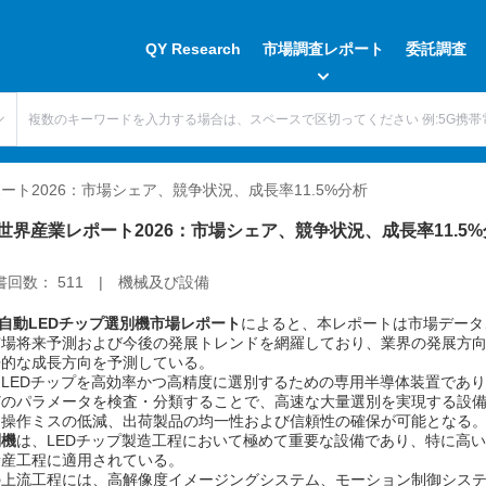
QY Research
市場調査レポート
委託調査
ート2026：市場シェア、競争状況、成長率11.5%分析
世界産業レポート2026：市場シェア、競争状況、成長率11.5
読書回数： 511
| 機械及び設備
自動LEDチップ選別機市場レポート
によると、本レポートは市場データ
市場将来予測および今後の発展トレンドを網羅しており、業界の発展方
来的な成長方向を予測している。
、LEDチップを高効率かつ高精度に選別するための専用半導体装置であ
どのパラメータを検査・分類することで、高速な大量選別を実現する設
的操作ミスの低減、出荷製品の均一性および信頼性の確保が可能となる
別機
は、LEDチップ製造工程において極めて重要な設備であり、特に高
量産工程に適用されている。
の上流工程には、高解像度イメージングシステム、モーション制御シス