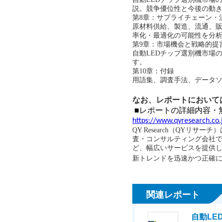
説。競争優位性と今後の動
第
8章：サプライチェーン・
原材料供給、製造、流通、
率化・最適化の可能性を分
第
9章：市場機会と戦略的提
自動
LED
チップ選別機
市場
す。
第
10章：付録
用語集、調査手法、データ
なお、レポートにおいて
■レポートの詳細内容・
https://www.qyresearch.co.
QY Research（QY
査・コンサルティング会社で
ど、幅広いサービスを提供して
新トレンドを迅速かつ正確
関連レポート
自動L