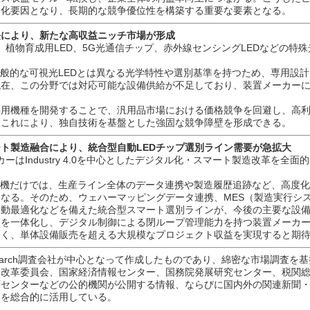
別化要因となり、長期的な競争優位性を構築する重要な要素となる。
長により、新たな高収益ニッチ市場が形成
、植物育成用LED、5G光通信チップ、赤外線センシングLEDなどの特殊
。
一般的な可視光LEDとは異なる光学特性や選別基準を持つため、専用設計
現在、この分野では対応可能な設備供給が不足しており、装置メーカー
専用機種を開発することで、汎用品市場における価格競争を回避し、高
。これにより、独自技術を基盤とした強固な競争障壁を形成できる。
ト製造融合により、統合型自動LEDチップ選別ライン需要が急拡大
カーはIndustry 4.0を中心としたデジタル化・スマート製造改革を全
別機だけでは、生産ライン全体のデータ連携や製造履歴追跡など、高度
なる。そのため、ウェハーマッピングデータ連携、MES（製造実行シ
自動最適化などを備えた統合型スマート選別ラインが、今後の主要な設
アを一体化し、デジタル制御による閉ループ管理能力を持つ装置メーカ
高く、単体設備販売を超える大規模なプロジェクト収益を実現すると期
search調査会社が中心となって作成したものであり、綿密な市場調査を
展改革委員会、国家経済情報センター、国務院発展研究センター、税関
測センターなどの公的機関が公開する情報、ならびに国内外の関連新聞
タを総合的に活用している。