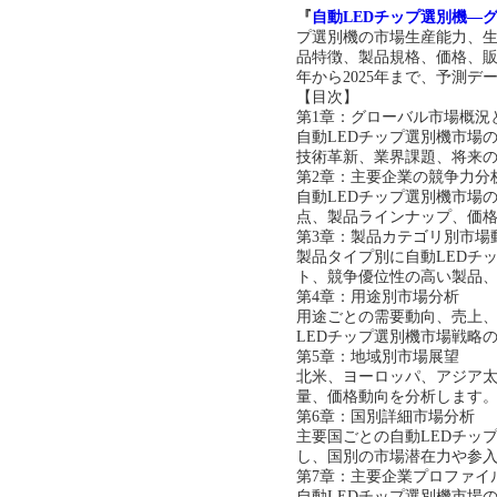
『
自動
LED
チップ選別機
―グ
プ選別機
の市場生産能力、
品特徴、製品規格、価格、
年から
2025年まで、予測デー
【目次】
第
1章：グローバル市場概況
自動
LED
チップ選別機
市場
技術革新、業界課題、将来
第
2章：主要企業の競争力分
自動
LED
チップ選別機
市場
点、製品ラインナップ、価
第
3章：製品カテゴリ別市場
製品タイプ別に
自動
LED
チ
ト、競争優位性の高い製品
第
4章：用途別市場分析
用途ごとの需要動向、売上
LED
チップ選別機
市場戦略
第
5章：地域別市場展望
北米、ヨーロッパ、アジア
量、価格動向を分析します
第
6章：国別詳細市場分析
主要国ごとの
自動
LED
チッ
し、国別の市場潜在力や参
第
7章：主要企業プロファイ
自動
LED
チップ選別機
市場