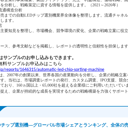
きを分析し、戦略策定に資する情報を提供します。（
2021～2026年）
流通構造分析
販売までの
自動
LED
チップ選別機
業界全体像を整理します。流通チャネ
析します。
言
の主要知見を整理し、市場機会、競争環境の変化、企業の戦略立案に役
ソース、参考文献などを掲載し、レポートの透明性と信頼性を担保しま
はサンプル
の
お申し込みもできます。
無料サンプルお申込みはこちら
jp/reports/1646315/automatic-led-chip-sorting-machine
リサーチ）は、2007年の創業以来、世界各国の産業動向を分析し、企業の戦略立
す。当社は、市場調査レポートの発行、カスタム調査、IPO支援、競合
おり、160ヵ国以上・65,000社を超える企業様にご利用いただいて
に捉え、企業が持続的な成長を実現するための戦略構築を力強くサポー
EDチップ選別機―グローバル市場シェアとランキング、全体の