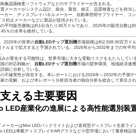
・画像認識検査ソフトウェアなどのサプライヤーが含まれる。
装置メーカーがシステム設計、統合、製造、校正、品質検査などを担当
メーカー、ディスプレイパネルメーカー、自動車照明サプライヤー、コ
イス封止メーカーなどに製品が提供されている。
機
の平均販売価格は約1台当たり38万ドルであり、2025年の販売台数は約6
～45％の水準を維持している。
と、2025年の世界の
自動LEDチップ選別機
市場規模は約2,508.00百万
00百万ドルまで拡大すると予測されている。2026年から2032年までの年平
る。
枠組みが変化する可能性は、世界市場に大きな変動リスクをもたらしてい
各国の対応戦略が、
自動LEDチップ選別機
市場の競争環境、地域経済連
を詳細に分析している。
の不確実性が存在する。本レポートにおける2026年～2032年の予測
門家の見解、および本レポート分析担当者の独自分析を総合して算出さ
を支える主要要因
Micro LED産業化の進展による高性能選別
イメーカーはMini LEDバックライトおよび直視型ディスプレイ生産ラ
ro LEDは車載ディスプレイやARグラスなど小型市場において量産検証