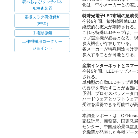
化は、中小メーカーとの差
注目のトピック
特殊光電子LED市場の急成
今後5年間、紫外線殺菌LED
定置用水素燃料電池
継続的な拡大が期待される
これら特殊LEDチップは、
血管造影画像システム
ップ選別機が必要となる。
参入機会が存在している。
歯科手術用顕微鏡
各メーカーが特殊用途向け
石膏ミキサー機
参入することが可能となる
表示およびタッチパネ
産業インターネットとスマー
ル検査装置
今後5年間、LEDチップメー
される。
電極スラグ再溶解炉
単独型の自動LEDチップ選
の要求を満たすことが困難に
（ESR）
予測、プロセスパラメータ
手術顕微鏡
ハードウェアとソフトウェ
受注を獲得できる可能性が
工作機械用ロータリー
ジョイント
本調査レポートは、QYRe
家統計局、商務部、国家発
センター、中国経済景気監
究機関が発表した各種デー