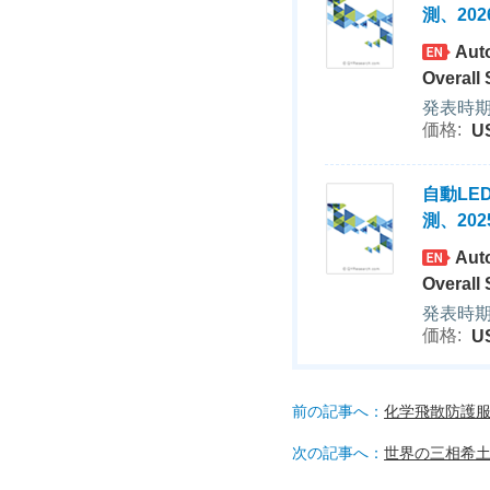
測、202
Auto
Overall
発表時期：
価格:
U
自動L
測、202
Auto
Overall
発表時期：
価格:
U
前の記事へ：
化学飛散防護服
次の記事へ：
世界の三相希土