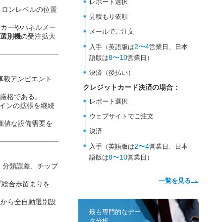
ご注文方
クロンレベルの位置
ーカーやパネルメー
請求書払いの場合：
プ選別機
の受注拡大
レポート選択
見積もり依頼
車載アンビエント
メールでご注文
に厳格である。
2〜4
入手（英語版は
ラインの拡張を継続
8〜10
語版は
営業日）
価値な設備需要を
決済（後払い）
クレジットカード決済
レポート選択
、分類誤差、チップ
ウェブサイトでご注文
プ総合歩留まりを
決済
程から全自動選別設
2〜4
入手（英語版は