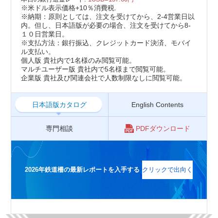
※米ドル表示価格+10％消費税.
※納期：原則としては、注文を受けてから、2-4営業日以
内。但し、日本語版が必要の場合、注文を受けてから8-
１０日営業日。
※支払方法：銀行振込、クレジットカード決済、モバイ
ル支払い。
個人版 貴社内で1名様のみ閲覧可能。
マルチユーザー版 貴社内で5名様まで閲覧可能。
企業版 貴社及び関連会社で人数制限なしに閲覧可能。
日本語版カタログ
English Contents
専門相談
PDFダウンロード
2026年鉄道柵の最新レポートを入手する
クリックで出向く