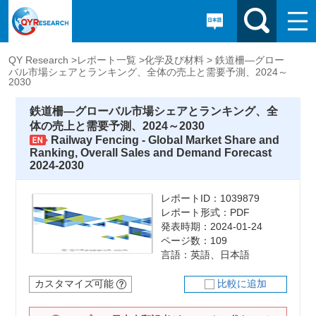
QY Research >
レポート一覧 >
化学及び材料 >
鉄道柵―グロー
バル市場シェアとランキング、全体の売上と需要予測、2024～
2030
鉄道柵―グローバル市場シェアとランキング、全
体の売上と需要予測、2024～2030
Railway Fencing - Global Market Share and
Ranking, Overall Sales and Demand Forecast
2024-2030
レポートID：1039879
レポート形式：PDF
発表時期：2024-01-24
ページ数：109
言語：英語、日本語
カスタマイズ可能
比較に追加