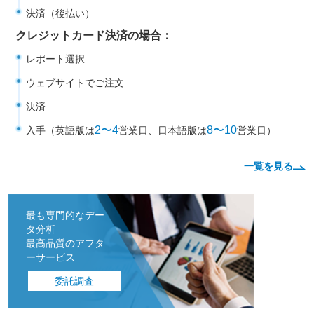
決済（後払い）
クレジットカード決済の場合：
レポート選択
ウェブサイトでご注文
決済
2〜4
8〜10
入手（英語版は
営業日、日本語版は
営業日）
一覧を見る
最も専門的なデー
タ分析
最高品質のアフタ
ーサービス
委託調査