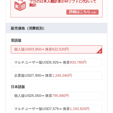
プロの日本人翻訳者がAIソフトに代わって
翻訳
詳細はこちら
販売価格（消費税別）
英語版
個人版
USD3,950
⇒ 換算
622,520円
マルチユーザー版
USD5,925
⇒ 換算
933,780円
企業版
USD7,900
⇒ 換算
1,245,040円
日本語版
個人版
USD5,050
⇒ 換算
795,880円
マルチユーザー版
USD7,575
⇒ 換算
1,193,820円