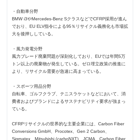
・自動車分野
BMW i3やMercedes-Benz SクラスなどでCFRP採用が進ん
でおり、EU ELV指令による95％リサイクル義務化も市場拡
大を後押ししている。
・風力発電分野
風力ブレード廃棄問題が深刻化しており、EUでは年間5万
トン以上の廃棄物が発生している。ゼロ埋立政策の推進に
より、リサイクル需要が急速に高まっている。
・スポーツ用品分野
自転車、ゴルフクラブ、テニスラケットなどにおいて、消
費者およびブランドによるサステナビリティ要求が強まっ
ている。
CFRPリサイクルの世界的な主要企業には、Carbon Fiber 
Conversions GmbH、Procotex、Gen 2 Carbon、
Sigmatex、Mitsubishi (carboNXT)、JCMA、Carbon Fiber 