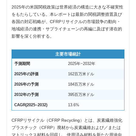
2025年の米国関税政策は世界経済の構造に大きな不確実性
をもたらしている。本レポートは最新の関税調整措置及び
各国の対応戦略が、CFRPリサイクルの市場競争の動向・
地域経済の連携・サプライチェーンの再編に及ぼす潜在的
影響を深く分析する。
主要市場統計
予測期間
2025年~2032年
2025年の評価
162百万米ドル
2026年の予測
184百万米ドル
2032年の予測
395百万米ドル
CAGR(2025~2032)
13.6%
CFRPリサイクル（CFRP Recycling）とは、炭素繊維強化
プラスチック（CFRP）廃材から炭素繊維および／または
マトリックス材料を回収し、使用済み材料を新たな用途向