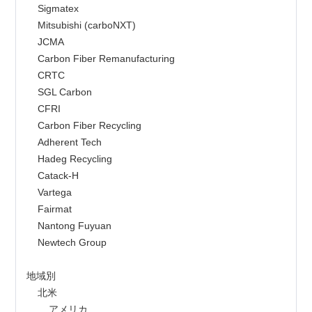
    Sigmatex
    Mitsubishi (carboNXT)
    JCMA
    Carbon Fiber Remanufacturing
    CRTC
    SGL Carbon
    CFRI
    Carbon Fiber Recycling
    Adherent Tech
    Hadeg Recycling
    Catack-H
    Vartega
    Fairmat
    Nantong Fuyuan
    Newtech Group
地域別
    北米
        アメリカ