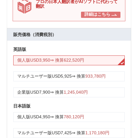
プロの日本人翻訳者がAIソフトに代わって
翻訳
詳細はこちら
販売価格（消費税別）
英語版
個人版
USD3,950
⇒ 換算
622,520円
マルチユーザー版
USD5,925
⇒ 換算
933,780円
企業版
USD7,900
⇒ 換算
1,245,040円
日本語版
個人版
USD4,950
⇒ 換算
780,120円
マルチユーザー版
USD7,425
⇒ 換算
1,170,180円