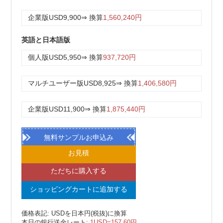
企業版
USD9,900
⇒ 換算
1,560,240円
英語と日本語版
個人版
USD5,950
⇒ 換算
937,720円
マルチユーザー版
USD8,925
⇒ 換算
1,406,580円
企業版
USD11,900
⇒ 換算
1,875,440円
無料サンプルお申込み
お見積
ただちに購入する
ショッピングカートに追加する
価格表記: USDを日本円(税抜)に換算
本日の銀行送金レート:
1USD=157.60円