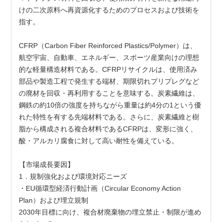
けの二次原料へ再資源化するためのプロセスおよび技術を
指す。
CFRP（Carbon Fiber Reinforced Plastics/Polymer）は、
航空宇宙、自動車、エネルギー、スポーツ産業向けの理想
的な軽量構造材料である。CFRPリサイクルは、使用済み
部品や製造工程で発生する端材、期限切れプリプレグなど
の廃材を回収・再利用することを意味する。炭素繊維は、
鋼鉄の約10倍の強度を持ちながら重量は約4分の1という優
れた特性を有する先端材料である。さらに、炭素繊維と樹
脂から構成される複合材料であるCFRPは、変形に強く、
酸・アルカリ腐食に対して高い耐性を備えている。
【市場成長要因】
1．規制強化および環境対応ニーズ
・EU循環型経済行動計画（Circular Economy Action 
Plan）および埋立規制
2030年目標に向け、複合材廃棄物の埋立禁止・制限が進め