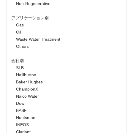
    Non-Regenerative
アプリケーション別
    Gas
    Oil
    Waste Water Treatment
    Others
会社別
    SLB
    Halliburton
    Baker Hughes
    ChampionX
    Nalco Water
    Dow
    BASF
    Huntsman
    INEOS
    Clariant