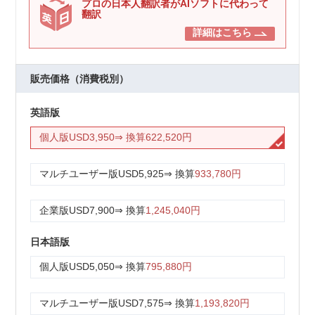
プロの日本人翻訳者がAIソフトに代わって
翻訳
詳細はこちら
販売価格（消費税別）
英語版
個人版
USD3,950
⇒ 換算
622,520円
マルチユーザー版
USD5,925
⇒ 換算
933,780円
企業版
USD7,900
⇒ 換算
1,245,040円
日本語版
個人版
USD5,050
⇒ 換算
795,880円
マルチユーザー版
USD7,575
⇒ 換算
1,193,820円