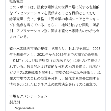
報告範囲
このレポートは、硫化水素除去の世界市場に関する包括的
なプレゼンテーションを提供することを目的としており、
総販売量、売上、価格、主要企業の市場シェアとランキン
グに焦点を当てている。さらに、地域別および国別、製品
別、アプリケーション別に関する硫化水素除去の分析も含
まれている。
硫化水素除去市場の規模、見積もり、および予測は、2025
年を基準年とし、2021年から2032年までの期間の販売量
（K MT）および販売収益（百万米ドル）に基づいて提供さ
れている。数量的および質的な分析の両方を備え、読者が
ビジネス/成長戦略を開発し、市場の競争状況を評価し、現
在の市場での自社の位置を分析し、硫化水素除去に関する
情報を元にしたビジネス上の意思決定を行うのに役立つ。
市場セグメンテーション
製品別
    Regenerative