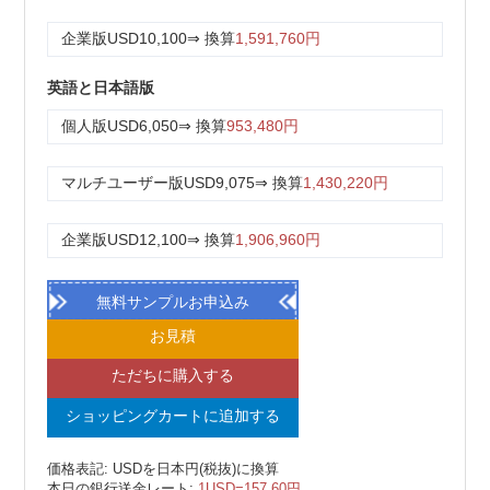
企業版
USD10,100
⇒ 換算
1,591,760円
英語と日本語版
個人版
USD6,050
⇒ 換算
953,480円
マルチユーザー版
USD9,075
⇒ 換算
1,430,220円
企業版
USD12,100
⇒ 換算
1,906,960円
無料サンプルお申込み
お見積
ただちに購入する
ショッピングカートに追加する
価格表記: USDを日本円(税抜)に換算
本日の銀行送金レート:
1USD=157.60円