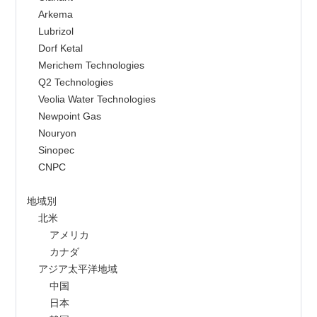
    Arkema
    Lubrizol
    Dorf Ketal
    Merichem Technologies
    Q2 Technologies
    Veolia Water Technologies
    Newpoint Gas
    Nouryon
    Sinopec
    CNPC
地域別
    北米
        アメリカ
        カナダ
    アジア太平洋地域
        中国
        日本