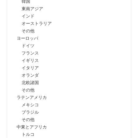
        韓国
        東南アジア
        インド
        オーストラリア
        その他
    ヨーロッパ
        ドイツ
        フランス
        イギリス
        イタリア
        オランダ
        北欧諸国
        その他
    ラテンアメリカ
        メキシコ
        ブラジル
        その他
    中東とアフリカ
        トルコ