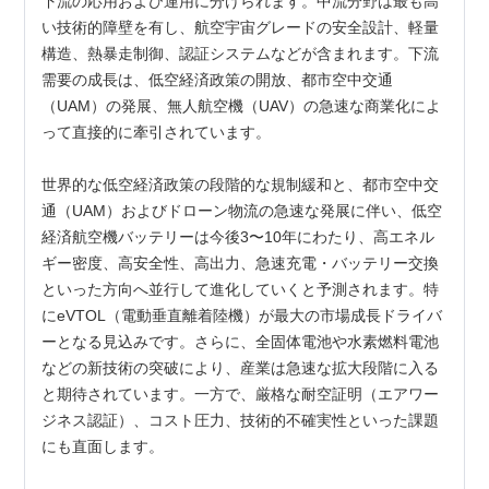
下流の応用および運用に分けられます。中流分野は最も高
い技術的障壁を有し、航空宇宙グレードの安全設計、軽量
構造、熱暴走制御、認証システムなどが含まれます。下流
需要の成長は、低空経済政策の開放、都市空中交通
（UAM）の発展、無人航空機（UAV）の急速な商業化によ
って直接的に牽引されています。
世界的な低空経済政策の段階的な規制緩和と、都市空中交
通（UAM）およびドローン物流の急速な発展に伴い、低空
経済航空機バッテリーは今後3〜10年にわたり、高エネル
ギー密度、高安全性、高出力、急速充電・バッテリー交換
といった方向へ並行して進化していくと予測されます。特
にeVTOL（電動垂直離着陸機）が最大の市場成長ドライバ
ーとなる見込みです。さらに、全固体電池や水素燃料電池
などの新技術の突破により、産業は急速な拡大段階に入る
と期待されています。一方で、厳格な耐空証明（エアワー
ジネス認証）、コスト圧力、技術的不確実性といった課題
にも直面します。