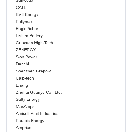
    Sunwoda
    CATL
    EVE Energy
    Fullymax
    EaglePicher
    Lishen Battery
    Guoxuan High-Tech
    ZENERGY
    Sion Power
    Denchi
    Shenzhen Grepow
    Calb-tech
    Ehang
    Zhuhai Guanyu Co., Ltd.
    Safty Energy
    MaxAmps
    Amicell-Amit Industries
    Farasis Energy
    Amprius