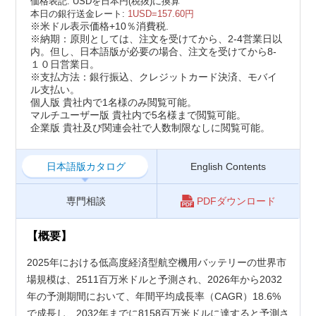
価格表記: USDを日本円(税抜)に換算
本日の銀行送金レート:
1USD=157.60円
※米ドル表示価格+10％消費税.
※納期：原則としては、注文を受けてから、2-4営業日以
内。但し、日本語版が必要の場合、注文を受けてから8-
１０日営業日。
※支払方法：銀行振込、クレジットカード決済、モバイ
ル支払い。
個人版 貴社内で1名様のみ閲覧可能。
マルチユーザー版 貴社内で5名様まで閲覧可能。
企業版 貴社及び関連会社で人数制限なしに閲覧可能。
日本語版カタログ
English Contents
専門相談
PDFダウンロード
【概要】
2025年における低高度経済型航空機用バッテリーの世界市
場規模は、2511百万米ドルと予測され、2026年から2032
年の予測期間において、年間平均成長率（CAGR）18.6%
で成長し、2032年までに8158百万米ドルに達すると予測さ