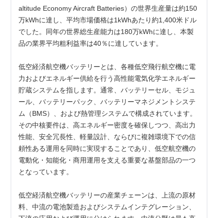
altitude Economy Aircraft Batteries）の世界生産量は約150
万kWhに達し、平均市場価格は1kWhあたり約1,400米ドル
でした。同年の世界総生産能力は180万kWhに達し、本製
品の業界平均粗利益率は40％に達しています。
低空経済航空機バッテリーとは、各種低空飛行航空機に電
力およびエネルギー供給を行う高性能電気化学エネルギー
貯蔵システムを指します。通常、バッテリーセル、モジュ
ール、バッテリーパック、バッテリーマネジメントシステ
ム（BMS）、および熱管理システムで構成されています。
その中核要件は、高エネルギー密度を確保しつつ、高出力
性能、安全冗長性、軽量設計、ならびに複雑環境下での信
頼性ある運用を同時に実現することであり、低空航空機の
電動化・知能化・商用運用を支える重要な基盤部品の一つ
となっています。
低空経済航空機バッテリーの産業チェーンは、上流の原材
料、中流の電池製造およびシステムインテグレーション、