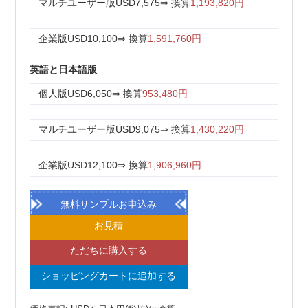
マルチユーザー版
USD7,575
⇒ 換算
1,193,820円
企業版
USD10,100
⇒ 換算
1,591,760円
英語と日本語版
個人版
USD6,050
⇒ 換算
953,480円
マルチユーザー版
USD9,075
⇒ 換算
1,430,220円
企業版
USD12,100
⇒ 換算
1,906,960円
無料サンプルお申込み
お見積
ただちに購入する
ショッピングカートに追加する