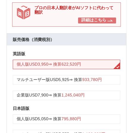
プロの日本人翻訳者がAIソフトに代わって
翻訳
詳細はこちら
販売価格（消費税別）
英語版
個人版
USD3,950
⇒ 換算
622,520円
マルチユーザー版
USD5,925
⇒ 換算
933,780円
企業版
USD7,900
⇒ 換算
1,245,040円
日本語版
個人版
USD5,050
⇒ 換算
795,880円