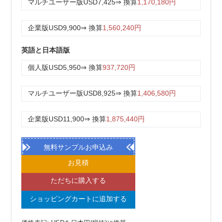
マルチユーザー版
USD7,425
⇒ 換算
1,170,180円
企業版
USD9,900
⇒ 換算
1,560,240円
英語と日本語版
個人版
USD5,950
⇒ 換算
937,720円
マルチユーザー版
USD8,925
⇒ 換算
1,406,580円
企業版
USD11,900
⇒ 換算
1,875,440円
無料サンプルお申込み
お見積
ただちに購入する
ショッピングカートに追加する