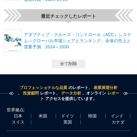
最近チェックしたレポート
アダプティブ・クルーズ・コントロール（ACC）システ
ム―グローバル市場シェアとランキング、全体の売上と
需要予測、2024～2030
全て削除
プロフェッショナルな品質
のレポート、
産業展望分析
、
投資顧問
レポート、
データ分析
、オンライン
レポー
ト
アクセスを提供しています。
世界拠点:
日本
米国
ドイツ
韓国
インド
スイス
英国
カナダ