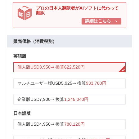
プロの日本人翻訳者がAIソフトに代わって
翻訳
詳細はこちら
販売価格（消費税別）
英語版
個人版
USD3,950
⇒ 換算
622,520円
マルチユーザー版
USD5,925
⇒ 換算
933,780円
企業版
USD7,900
⇒ 換算
1,245,040円
日本語版
個人版
USD4,950
⇒ 換算
780,120円