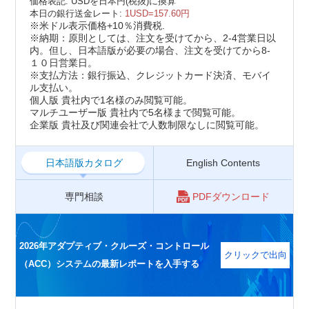
価格表記: USDを日本円(税抜)に換算
本日の銀行送金レート:
1USD=157.60円
※米ドル表示価格+10％消費税.
※納期：原則としては、注文を受けてから、2-4営業日以
内。但し、日本語版が必要の場合、注文を受けてから8-
１０日営業日。
※支払方法：銀行振込、クレジットカード決済、モバイ
ル支払い。
個人版 貴社内で1名様のみ閲覧可能。
マルチユーザー版 貴社内で5名様まで閲覧可能。
企業版 貴社及び関連会社で人数制限なしに閲覧可能。
日本語版カタログ
English Contents
専門相談
PDFダウンロード
2026年アダプティブ・クルーズ・コントロール
クリックで出向
（ACC）システムの最新レポートを入手する
く