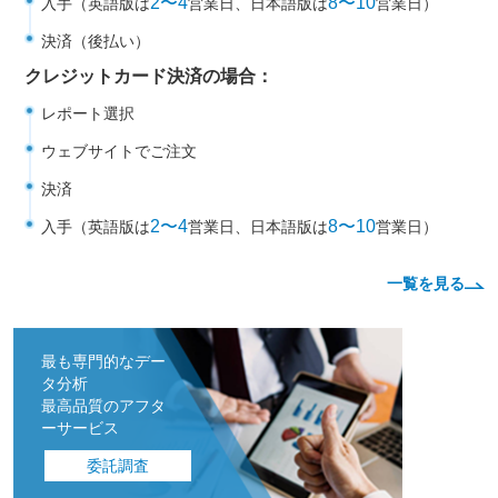
2〜4
8〜10
入手（英語版は
営業日、日本語版は
営業日）
決済（後払い）
クレジットカード決済の場合：
レポート選択
ウェブサイトでご注文
決済
2〜4
8〜10
入手（英語版は
営業日、日本語版は
営業日）
一覧を見る
最も専門的なデー
タ分析
最高品質のアフタ
ーサービス
委託調査