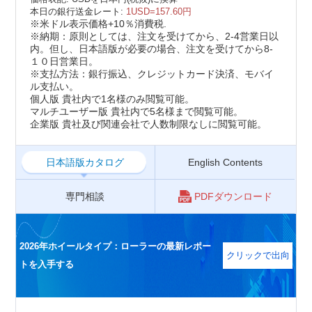
本日の銀行送金レート:
1USD=157.60円
※米ドル表示価格+10％消費税.
※納期：原則としては、注文を受けてから、2-4営業日以
内。但し、日本語版が必要の場合、注文を受けてから8-
１０日営業日。
※支払方法：銀行振込、クレジットカード決済、モバイ
ル支払い。
個人版 貴社内で1名様のみ閲覧可能。
マルチユーザー版 貴社内で5名様まで閲覧可能。
企業版 貴社及び関連会社で人数制限なしに閲覧可能。
日本語版カタログ
English Contents
専門相談
PDFダウンロード
2026年ホイールタイプ：ローラーの最新レポー
クリックで出向
トを入手する
く