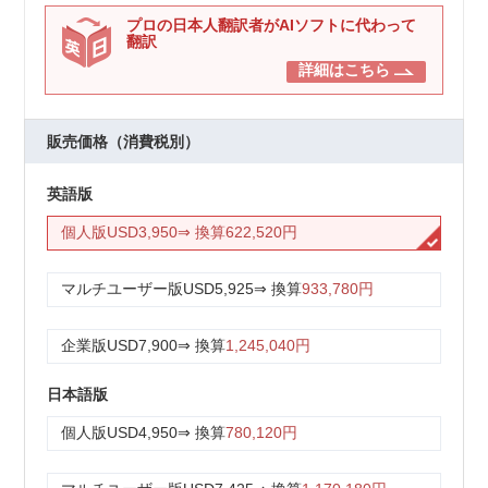
プロの日本人翻訳者がAIソフトに代わって
翻訳
詳細はこちら
販売価格（消費税別）
英語版
個人版
USD3,950
⇒ 換算
622,520円
マルチユーザー版
USD5,925
⇒ 換算
933,780円
企業版
USD7,900
⇒ 換算
1,245,040円
日本語版
個人版
USD4,950
⇒ 換算
780,120円