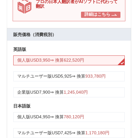
プロの日本人翻訳者がAIソフトに代わって
翻訳
詳細はこちら
販売価格（消費税別）
英語版
個人版
USD3,950
⇒ 換算
622,520円
マルチユーザー版
USD5,925
⇒ 換算
933,780円
企業版
USD7,900
⇒ 換算
1,245,040円
日本語版
個人版
USD4,950
⇒ 換算
780,120円
マルチユーザー版
USD7,425
⇒ 換算
1,170,180円