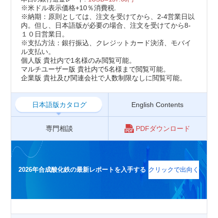
※米ドル表示価格+10％消費税.
※納期：原則としては、注文を受けてから、2-4営業日以
内。但し、日本語版が必要の場合、注文を受けてから8-
１０日営業日。
※支払方法：銀行振込、クレジットカード決済、モバイ
ル支払い。
個人版 貴社内で1名様のみ閲覧可能。
マルチユーザー版 貴社内で5名様まで閲覧可能。
企業版 貴社及び関連会社で人数制限なしに閲覧可能。
日本語版カタログ
English Contents
専門相談
PDFダウンロード
2026年合成酸化鉄の最新レポートを入手する
クリックで出向く