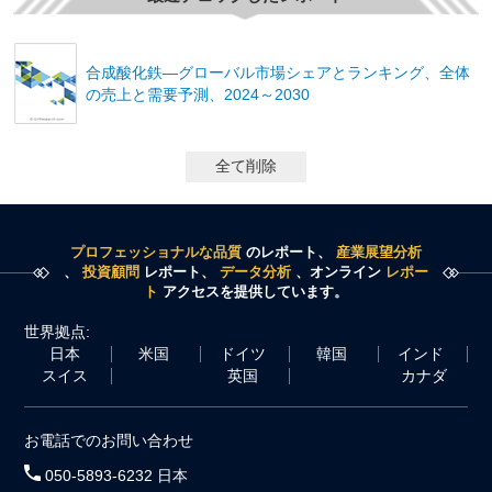
合成酸化鉄―グローバル市場シェアとランキング、全体
の売上と需要予測、2024～2030
全て削除
プロフェッショナルな品質
のレポート、
産業展望分析
、
投資顧問
レポート、
データ分析
、オンライン
レポー
ト
アクセスを提供しています。
世界拠点:
日本
米国
ドイツ
韓国
インド
スイス
英国
カナダ
お電話でのお問い合わせ
050-5893-6232 日本