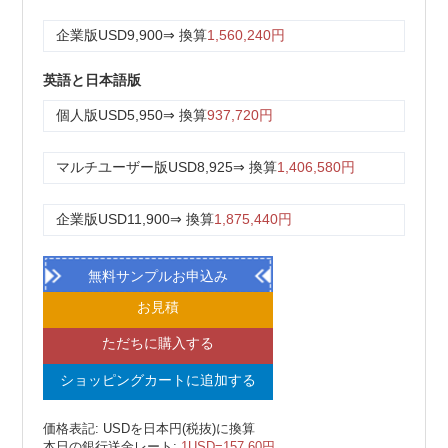
企業版
USD9,900
⇒ 換算
1,560,240円
英語と日本語版
個人版
USD5,950
⇒ 換算
937,720円
マルチユーザー版
USD8,925
⇒ 換算
1,406,580円
企業版
USD11,900
⇒ 換算
1,875,440円
無料サンプルお申込み
お見積
ただちに購入する
ショッピングカートに追加する
価格表記: USDを日本円(税抜)に換算
本日の銀行送金レート:
1USD=157.60円