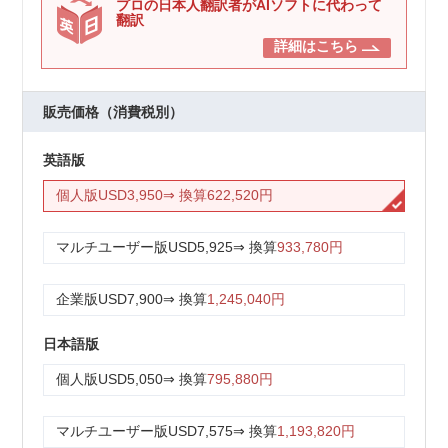
プロの日本人翻訳者がAIソフトに代わって
翻訳
詳細はこちら
販売価格（消費税別）
英語版
個人版
USD3,950
⇒ 換算
622,520円
マルチユーザー版
USD5,925
⇒ 換算
933,780円
企業版
USD7,900
⇒ 換算
1,245,040円
日本語版
個人版
USD5,050
⇒ 換算
795,880円
マルチユーザー版
USD7,575
⇒ 換算
1,193,820円