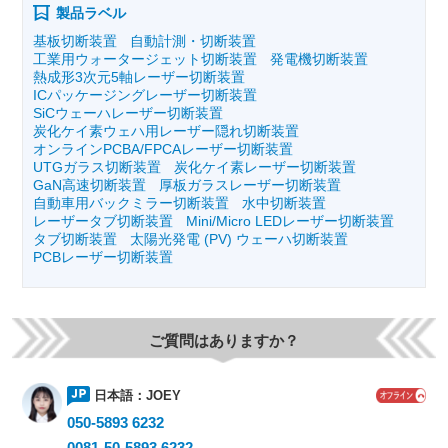
製品ラベル
基板切断装置
自動計測・切断装置
工業用ウォータージェット切断装置
発電機切断装置
熱成形3次元5軸レーザー切断装置
ICパッケージングレーザー切断装置
SiCウェーハレーザー切断装置
炭化ケイ素ウェハ用レーザー隠れ切断装置
オンラインPCBA/FPCAレーザー切断装置
UTGガラス切断装置
炭化ケイ素レーザー切断装置
GaN高速切断装置
厚板ガラスレーザー切断装置
自動車用バックミラー切断装置
水中切断装置
レーザータブ切断装置
Mini/Micro LEDレーザー切断装置
タブ切断装置
太陽光発電 (PV) ウェーハ切断装置
PCBレーザー切断装置
ご質問はありますか？
日本語：
JOEY
050-5893 6232
0081-50-5893 6232