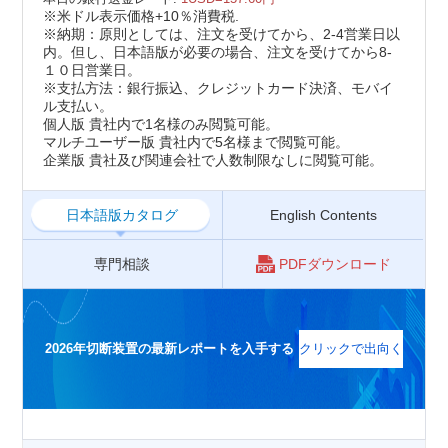
※米ドル表示価格+10％消費税.
※納期：原則としては、注文を受けてから、2-4営業日以
内。但し、日本語版が必要の場合、注文を受けてから8-
１０日営業日。
※支払方法：銀行振込、クレジットカード決済、モバイ
ル支払い。
個人版 貴社内で1名様のみ閲覧可能。
マルチユーザー版 貴社内で5名様まで閲覧可能。
企業版 貴社及び関連会社で人数制限なしに閲覧可能。
日本語版カタログ
English Contents
専門相談
PDFダウンロード
2026年切断装置の最新レポートを入手する
クリックで出向く