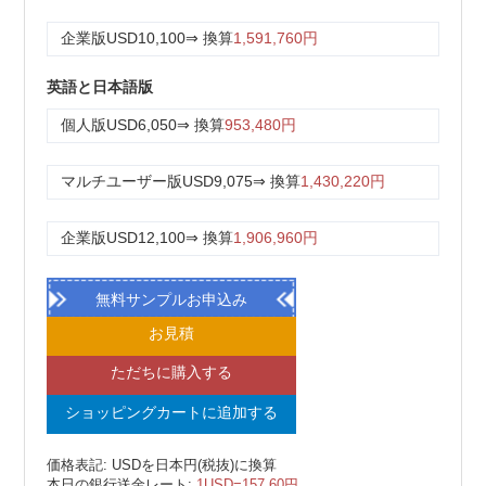
企業版
USD10,100
⇒ 換算
1,591,760円
英語と日本語版
個人版
USD6,050
⇒ 換算
953,480円
マルチユーザー版
USD9,075
⇒ 換算
1,430,220円
企業版
USD12,100
⇒ 換算
1,906,960円
無料サンプルお申込み
お見積
ただちに購入する
ショッピングカートに追加する
価格表記: USDを日本円(税抜)に換算
本日の銀行送金レート:
1USD=157.60円