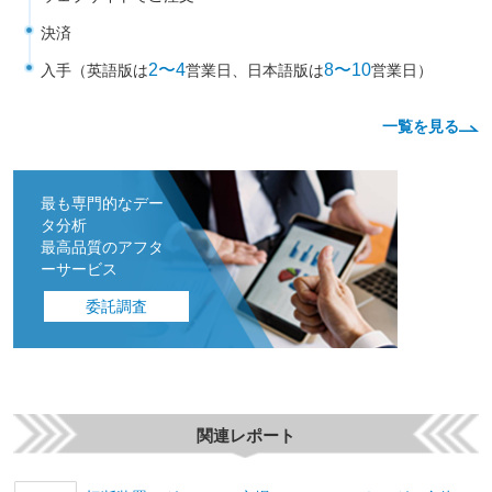
決済
2〜4
8〜10
入手（英語版は
営業日、日本語版は
営業日）
一覧を見る
最も専門的なデー
タ分析
最高品質のアフタ
ーサービス
委託調査
関連レポート