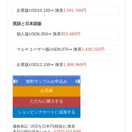
企業版
USD10,100
⇒ 換算
1,591,760円
英語と日本語版
個人版
USD6,050
⇒ 換算
953,480円
マルチユーザー版
USD9,075
⇒ 換算
1,430,220円
企業版
USD12,100
⇒ 換算
1,906,960円
無料サンプルお申込み
お見積
ただちに購入する
ショッピングカートに追加する
価格表記: USDを日本円(税抜)に換算
本日の銀行送金レート:
1USD=157.60円