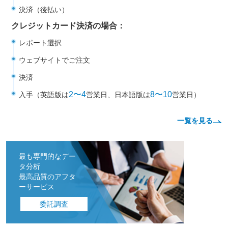
決済（後払い）
クレジットカード決済の場合：
レポート選択
ウェブサイトでご注文
決済
2〜4
8〜10
入手（英語版は
営業日、日本語版は
営業日）
一覧を見る
最も専門的なデー
タ分析
最高品質のアフタ
ーサービス
委託調査