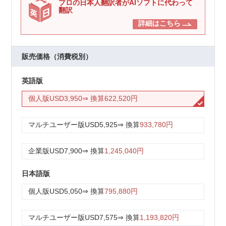
プロの日本人翻訳者がAIソフトに代わって
翻訳
詳細はこちら
販売価格（消費税別）
英語版
個人版
USD3,950
⇒ 換算
622,520円
マルチユーザー版
USD5,925
⇒ 換算
933,780円
企業版
USD7,900
⇒ 換算
1,245,040円
日本語版
個人版
USD5,050
⇒ 換算
795,880円
マルチユーザー版
USD7,575
⇒ 換算
1,193,820円